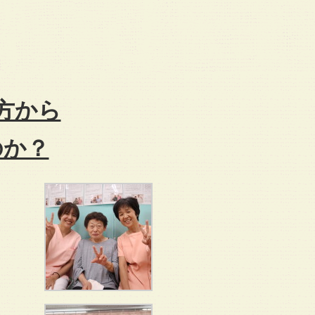
方から
のか？