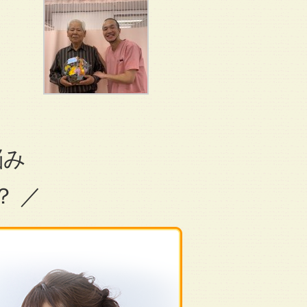
悩み
？ ／