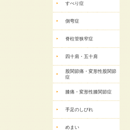
すべり症
側弯症
脊柱管狭窄症
四十肩・五十肩
股関節痛・変形性股関節
症
膝痛・変形性膝関節症
手足のしびれ
めまい