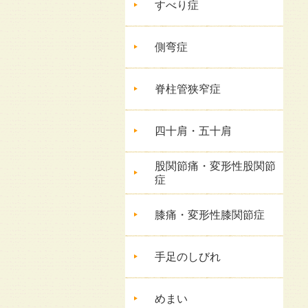
すべり症
側弯症
脊柱管狭窄症
四十肩・五十肩
股関節痛・変形性股関節
症
膝痛・変形性膝関節症
手足のしびれ
めまい