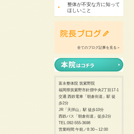
整体が不安な方に知って
ほしいこと
全てのブログ記事を見る＞
富永整体院 筑紫野院
福岡県筑紫野市針摺中央2丁目17-1
交通:西鉄電車「朝倉街道」駅 徒
歩2分
JR「天拝山」駅 徒歩10分
西鉄バス「朝倉街道」徒歩2分
TEL:092-555-3698
営業時間:午前／8:30～12:00